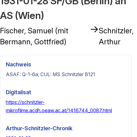
1931-01-28 SF/GB (Berlin) an
AS (Wien)
→
Fischer, Samuel (mit
Schnitzler,
Bermann, Gottfried)
Arthur
Nachweis
ASAF: Q-1-6a, CUL: MS Schnitzler B121
Digitalisat
https://schnitzler-
mikrofilme.acdh.oeaw.ac.at/1416744_0087.html
Arthur-Schnitzler-Chronik