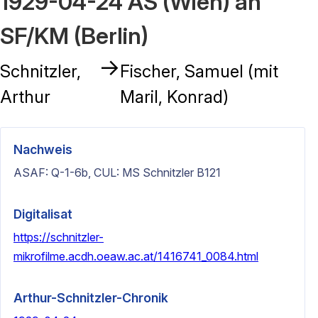
1929-04-24 AS (Wien) an
SF/KM (Berlin)
→
Schnitzler,
Fischer, Samuel (mit
Arthur
Maril, Konrad)
Nachweis
ASAF: Q-1-6b, CUL: MS Schnitzler B121
Digitalisat
https://schnitzler-
mikrofilme.acdh.oeaw.ac.at/1416741_0084.html
Arthur-Schnitzler-Chronik