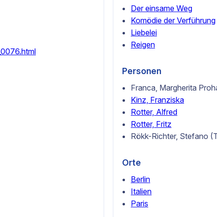
Der einsame Weg
Komödie der Verführung
Liebelei
Reigen
_0076.html
Personen
Franca, Margherita Proha
Kinz, Franziska
Rotter, Alfred
Rotter, Fritz
Rökk-Richter, Stefano (Th
Orte
Berlin
Italien
Paris