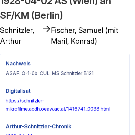
1928-04-02 AS (Wien) an
SF/KM (Berlin)
→
Schnitzler,
Fischer, Samuel (mit
Arthur
Maril, Konrad)
Nachweis
ASAF: Q-1-6b, CUL: MS Schnitzler B121
Digitalisat
https://schnitzler-
mikrofilme.acdh.oeaw.ac.at/1416741_0038.html
Arthur-Schnitzler-Chronik