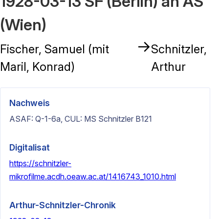
1928-03-13 SF (Berlin) an AS
(Wien)
→
Fischer, Samuel (mit
Schnitzler,
Maril, Konrad)
Arthur
Nachweis
ASAF: Q-1-6a, CUL: MS Schnitzler B121
Digitalisat
https://schnitzler-
mikrofilme.acdh.oeaw.ac.at/1416743_1010.html
Arthur-Schnitzler-Chronik