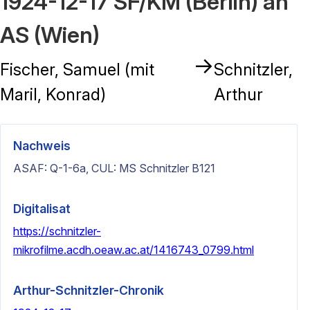
1924-12-17 SF/KM (Berlin) an
AS (Wien)
→
Fischer, Samuel (mit
Schnitzler,
Maril, Konrad)
Arthur
Nachweis
ASAF: Q-1-6a, CUL: MS Schnitzler B121
Digitalisat
https://schnitzler-
mikrofilme.acdh.oeaw.ac.at/1416743_0799.html
Arthur-Schnitzler-Chronik