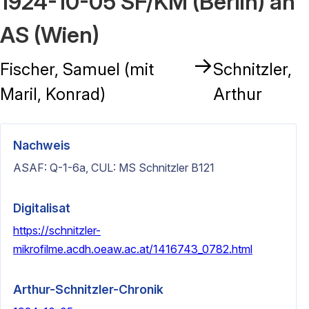
1924-10-05 SF/KM (Berlin) an
AS (Wien)
→
Fischer, Samuel (mit
Schnitzler,
Maril, Konrad)
Arthur
Nachweis
ASAF: Q-1-6a, CUL: MS Schnitzler B121
Digitalisat
https://schnitzler-
mikrofilme.acdh.oeaw.ac.at/1416743_0782.html
Arthur-Schnitzler-Chronik