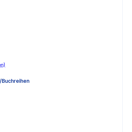
en)
a/Buchreihen