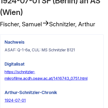
1924-07-01 SF (Berlin) an AS
(Wien)
→
Fischer, Samuel
Schnitzler, Arthur
Nachweis
ASAF: Q-1-6a, CUL: MS Schnitzler B121
Digitalisat
https://schnitzler-
mikrofilme.acdh.oeaw.ac.at/1416743_0751.html
Arthur-Schnitzler-Chronik
1924-07-01