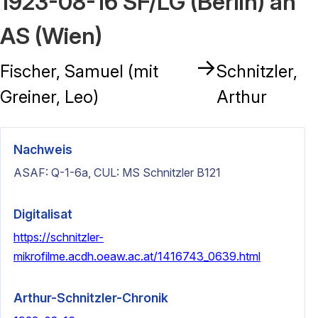
1923-08-16 SF/LG (Berlin) an
AS (Wien)
→
Fischer, Samuel (mit
Schnitzler,
Greiner, Leo)
Arthur
Nachweis
ASAF: Q-1-6a, CUL: MS Schnitzler B121
Digitalisat
https://schnitzler-
mikrofilme.acdh.oeaw.ac.at/1416743_0639.html
Arthur-Schnitzler-Chronik