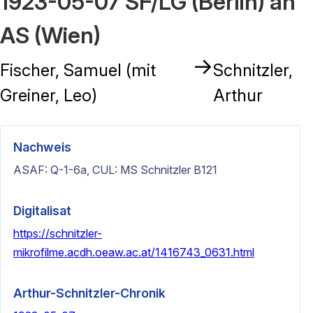
1923-05-07 SF/LG (Berlin) an
AS (Wien)
→
Fischer, Samuel (mit
Schnitzler,
Greiner, Leo)
Arthur
Nachweis
ASAF: Q-1-6a, CUL: MS Schnitzler B121
Digitalisat
https://schnitzler-
mikrofilme.acdh.oeaw.ac.at/1416743_0631.html
Arthur-Schnitzler-Chronik