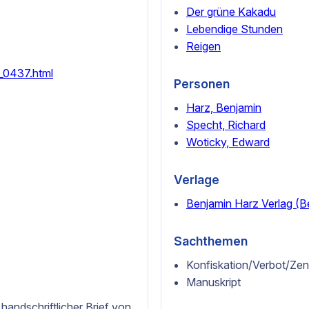
Der grüne Kakadu
Lebendige Stunden
Reigen
3_0437.html
Personen
Harz, Benjamin
Specht, Richard
Woticky, Edward
Verlage
Benjamin Harz Verlag (Be
Sachthemen
Konfiskation/Verbot/Zen
Manuskript
andschriftlicher Brief von