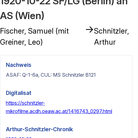
1920-10-22 SF/LG (Berlin) an
AS (Wien)
→
Fischer, Samuel (mit
Schnitzler,
Greiner, Leo)
Arthur
Nachweis
ASAF: Q-1-6a, CUL: MS Schnitzler B121
Digitalisat
https://schnitzler-
mikrofilme.acdh.oeaw.ac.at/1416743_0297.html
Arthur-Schnitzler-Chronik