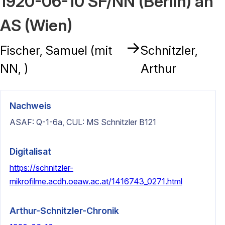
1920-06-10 SF/NN (Berlin) an
AS (Wien)
→
Fischer, Samuel (mit
Schnitzler,
NN, )
Arthur
Nachweis
ASAF: Q-1-6a, CUL: MS Schnitzler B121
Digitalisat
https://schnitzler-
mikrofilme.acdh.oeaw.ac.at/1416743_0271.html
Arthur-Schnitzler-Chronik