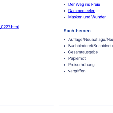
Der Weg ins Freie
Dämmerseelen
Masken und Wunder
_0227.html
Sachthemen
Auflage/Neuauflage/Ne
Buchbinderei/Buchbind
Gesamtausgabe
Papiernot
Preiserhöhung
vergriffen