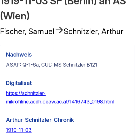
1919-11-03 SF (Berlin) an AS
(Wien)
→
Fischer, Samuel
Schnitzler, Arthur
Nachweis
ASAF: Q-1-6a, CUL: MS Schnitzler B121
Digitalisat
https://schnitzler-
mikrofilme.acdh.oeaw.ac.at/1416743_0198.html
Arthur-Schnitzler-Chronik
1919-11-03