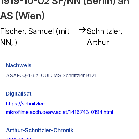
1919-10-02 SF/NN (Berlin) an
AS (Wien)
→
Fischer, Samuel (mit
Schnitzler,
NN, )
Arthur
Nachweis
ASAF: Q-1-6a, CUL: MS Schnitzler B121
Digitalisat
https://schnitzler-
mikrofilme.acdh.oeaw.ac.at/1416743_0194.html
Arthur-Schnitzler-Chronik