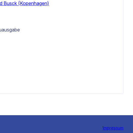
old Busck (Kopenhagen)
uausgabe
Impressum