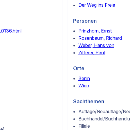
Der Weg ins Freie
Personen
_0136.html
Prinzhorn, Ernst
Rosenbaum, Richard
Weber, Hans von
Zifferer, Paul
Orte
Berlin
Wien
Sachthemen
Auflage/Neuauflage/Ne
Buchhandel/Buchhandl
Filiale
de)