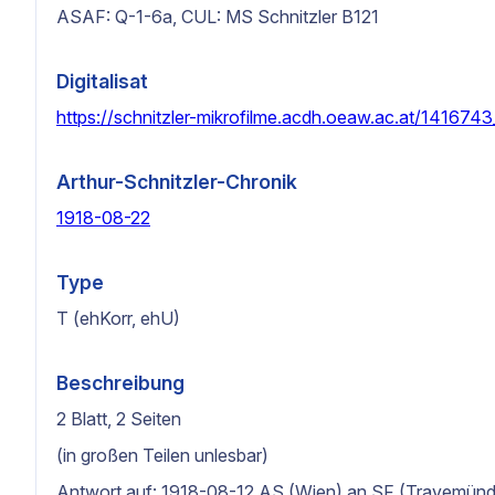
ASAF: Q-1-6a, CUL: MS Schnitzler B121
Digitalisat
https://schnitzler-mikrofilme.acdh.oeaw.ac.at/1416743
Arthur-Schnitzler-Chronik
1918-08-22
Type
T (ehKorr, ehU)
Beschreibung
2 Blatt, 2 Seiten
(in großen Teilen unlesbar)
Antwort auf: 1918-08-12 AS (Wien) an SF (Travemün