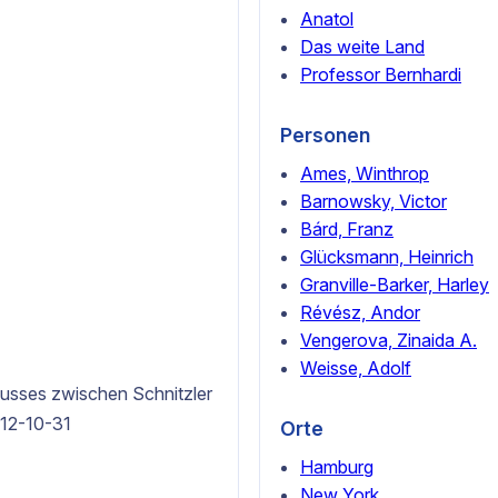
Anatol
Das weite Land
Professor Bernhardi
Personen
Ames, Winthrop
Barnowsky, Victor
Bárd, Franz
Glücksmann, Heinrich
Granville-Barker, Harley
Révész, Andor
Vengerova, Zinaida A.
Weisse, Adolf
lusses zwischen Schnitzler
912-10-31
Orte
Hamburg
New York