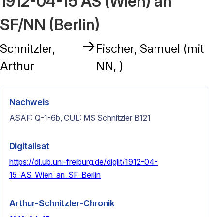
1912-04-15 AS (Wien) an
SF/NN (Berlin)
→
Schnitzler,
Fischer, Samuel (mit
Arthur
NN, )
Nachweis
ASAF: Q-1-6b, CUL: MS Schnitzler B121
Digitalisat
https://dl.ub.uni-freiburg.de/diglit/1912-04-
15_AS_Wien_an_SF_Berlin
Arthur-Schnitzler-Chronik