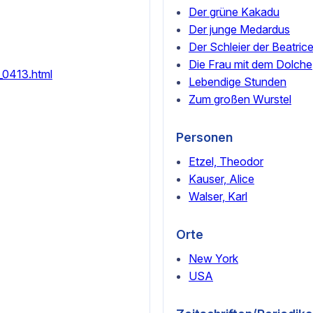
Der grüne Kakadu
Der junge Medardus
Der Schleier der Beatric
Die Frau mit dem Dolche
2_0413.html
Lebendige Stunden
Zum großen Wurstel
Personen
Etzel, Theodor
Kauser, Alice
Walser, Karl
Orte
New York
USA