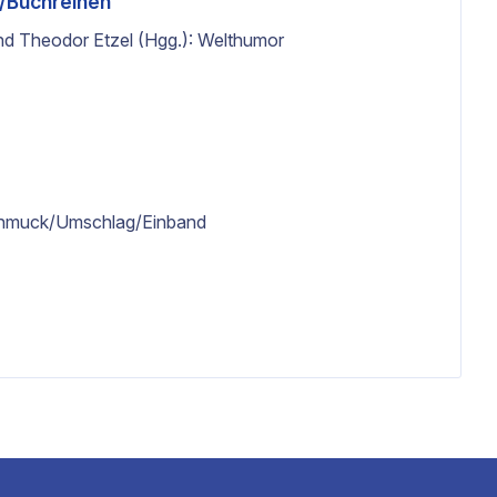
a/Buchreihen
d Theodor Etzel (Hgg.): Welthumor
hmuck/Umschlag/Einband