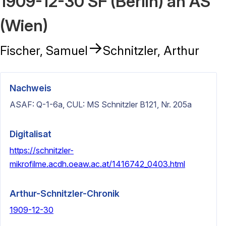
1909-12-30 SF (Berlin) an AS
(Wien)
→
Fischer, Samuel
Schnitzler, Arthur
Nachweis
ASAF: Q-1-6a, CUL: MS Schnitzler B121, Nr. 205a
Digitalisat
https://schnitzler-
mikrofilme.acdh.oeaw.ac.at/1416742_0403.html
Arthur-Schnitzler-Chronik
1909-12-30