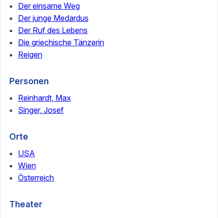
Der einsame Weg
Der junge Medardus
Der Ruf des Lebens
Die griechische Tänzerin
Reigen
Personen
Reinhardt, Max
Singer, Josef
Orte
USA
Wien
Österreich
Theater