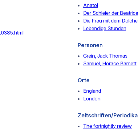
Anatol
Der Schleier der Beatric
Die Frau mit dem Dolche
Lebendige Stunden
2_0385.html
Personen
Grein, Jack Thomas
Samuel, Horace Barnett
Orte
England
London
Zeitschriften/Periodik
The fortnightly review