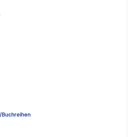
e
a/Buchreihen