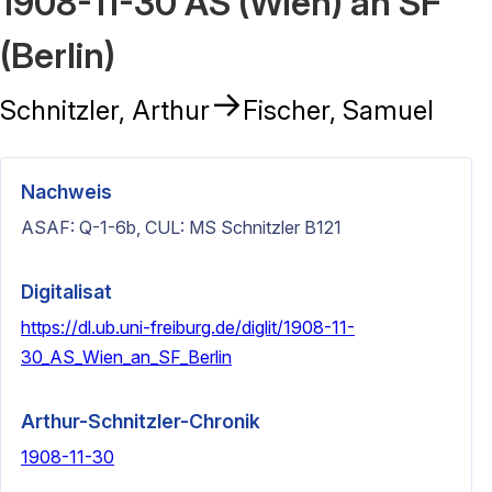
1908-11-30 AS (Wien) an SF
(Berlin)
→
Schnitzler, Arthur
Fischer, Samuel
Nachweis
ASAF: Q-1-6b, CUL: MS Schnitzler B121
Digitalisat
https://dl.ub.uni-freiburg.de/diglit/1908-11-
30_AS_Wien_an_SF_Berlin
Arthur-Schnitzler-Chronik
1908-11-30