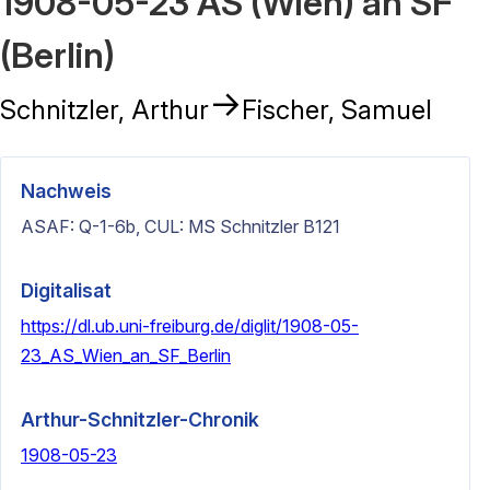
1908-05-23 AS (Wien) an SF
(Berlin)
→
Schnitzler, Arthur
Fischer, Samuel
Nachweis
ASAF: Q-1-6b, CUL: MS Schnitzler B121
Digitalisat
https://dl.ub.uni-freiburg.de/diglit/1908-05-
23_AS_Wien_an_SF_Berlin
Arthur-Schnitzler-Chronik
1908-05-23